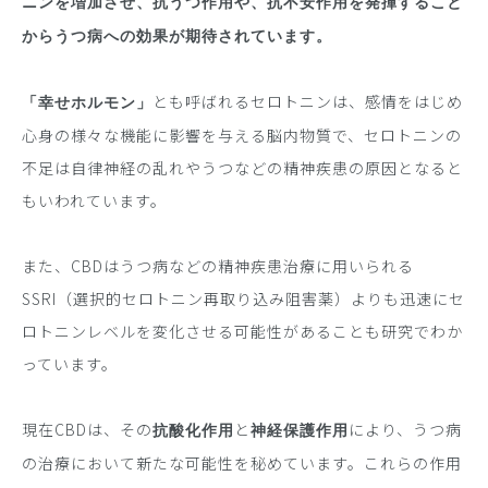
ニンを増加させ、
抗うつ作用や、抗不安作用を発揮すること
からうつ病への効果が
期待されています。
とも呼ばれるセロトニンは、感情をはじめ
「幸せホルモン」
心身の様々な機能に影響を与える脳内物質で、セロトニンの
不足は自律神経の乱れやうつなどの精神疾患の原因となると
もいわれています。
また、CBDはうつ病などの精神疾患治療に用いられる
SSRI（選択的セロトニン再取り込み阻害薬）よりも迅速にセ
ロトニンレベルを変化させる可能性があることも研究でわか
っています。
現在CBDは、その
と
により、うつ病
抗酸化作用
神経保護作用
の治療において新たな可能性を秘めています。これらの作用