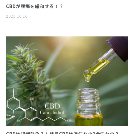
CBDが腰痛を緩和する！？
2023.10.16
CBDは規制対象？！結局CBDは違法なの?合法なの？