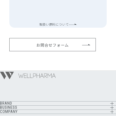
取扱い原料について
お問合せフォーム
BRAND
BOTANIQUE
BUSINESS
fuwari
卸取引希望の事業者様
COMPANY
香養堂
OEM／ODM
企業情報