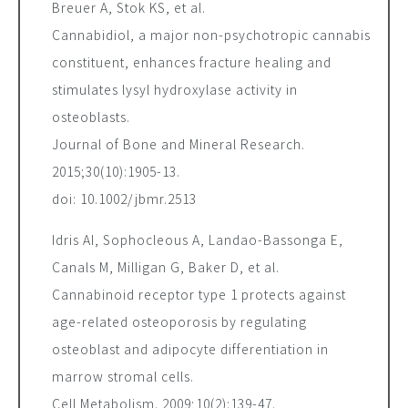
Breuer A, Stok KS,
et al.
Cannabidiol, a major non-psychotropic cannabis
constituent, enhances fracture healing and
stimulates lysyl hydroxylase activity in
osteoblasts.
Journal of Bone and Mineral Research
.
2015;30(10):1905-13.
doi:
10.1002/jbmr.2513
Idris AI, Sophocleous A, Landao-Bassonga E,
Canals M, Milligan G, Baker D,
et al.
Cannabinoid receptor type 1 protects against
age-related osteoporosis by regulating
osteoblast and adipocyte differentiation in
marrow stromal cells.
Cell Metabolism
. 2009;10(2):139-47.