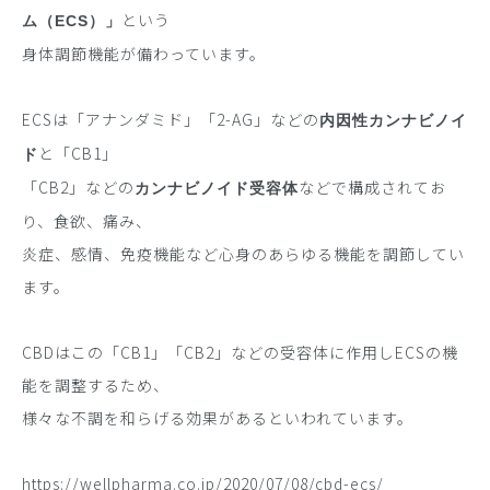
という
ム（ECS）」
身体調節機能が備わっています。
ECSは「アナンダミド」「2-AG」などの
内因性カンナビノイ
と「CB1」
ド
「CB2」などの
などで構成されてお
カンナビノイド受容体
り、食欲、痛み、
炎症、感情、免疫機能など心身のあらゆる機能を調節してい
ます。
CBDはこの「CB1」「CB2」などの受容体に作用しECSの機
能を調整するため、
様々な不調を和らげる効果があるといわれています。
https://wellpharma.co.jp/2020/07/08/cbd-ecs/