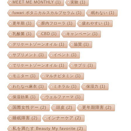
MEET ME MONTHLY
(1)
実験
(1)
fuwari ボタニカルスカルプセラム
(1)
眠れない
(1)
更年期
(1)
膣内フローラ
(1)
疲れやすい
(1)
乳酸菌
(1)
CBD
(1)
キャンペーン
(1)
デリケートゾーンオイル
(1)
協賛
(1)
サプリメント
(1)
イベント
(1)
でリケートゾーンオイル
(1)
サプリ
(1)
モニター
(1)
マルチビタミン
(1)
わたなべ麻衣
(1)
ミネラル
(1)
保湿力
(1)
保湿効果
(1)
ウェルファーマ
(1)
国際女性デー
(2)
頭皮
(2)
更年期障害
(2)
睡眠障害
(2)
インナーケア
(2)
私を満たす Beauty My favorite
(2)