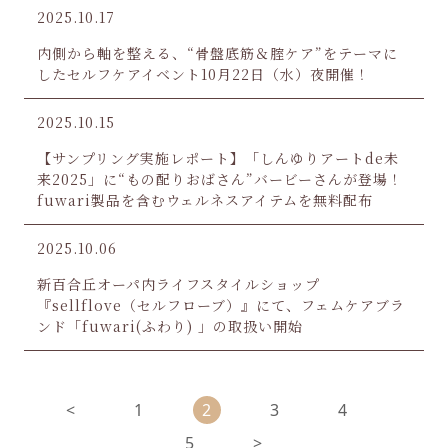
2025.10.17
内側から軸を整える、“骨盤底筋＆腟ケア”をテーマに
したセルフケアイベント10月22日（水）夜開催！
2025.10.15
【サンプリング実施レポート】「しんゆりアートde未
来2025」に“もの配りおばさん”バービーさんが登場！
fuwari製品を含むウェルネスアイテムを無料配布
2025.10.06
新百合丘オーパ内ライフスタイルショップ
『sellflove（セルフローブ）』にて、フェムケアブラ
ンド「fuwari(ふわり) 」の取扱い開始
<
1
2
3
4
5
>