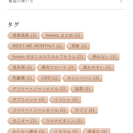
製品の使い方
タグ
骨盤底筋
(1)
beauty まとめ
(1)
MEET ME MONTHLY
(1)
実験
(1)
fuwari ボタニカルスカルプセラム
(1)
眠れない
(1)
更年期
(1)
膣内フローラ
(1)
疲れやすい
(1)
乳酸菌
(1)
CBD
(1)
キャンペーン
(1)
デリケートゾーンオイル
(1)
協賛
(1)
サプリメント
(1)
イベント
(1)
でリケートゾーンオイル
(1)
サプリ
(1)
モニター
(1)
マルチビタミン
(1)
わたなべ麻衣
(1)
ミネラル
(1)
保湿力
(1)