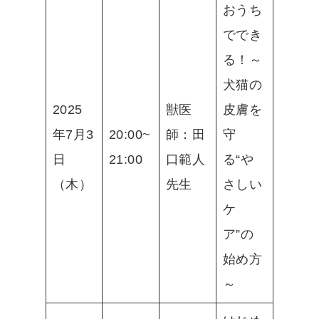
おうち
ででき
る！～
犬猫の
2025
獣医
皮膚を
年7月3
20:00~
師：田
守
日
21:00
口範人
る“や
（木）
先生
さしい
ケ
ア”の
始め方
～